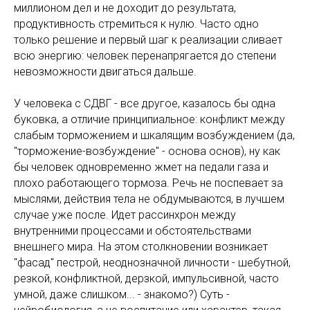
миллионом дел и не доходит до результата,
продуктивность стремиться к нулю. Часто одно
только решение и первый шаг к реализации сливает
всю энергию: человек перенапрягается до степени
невозможности двигаться дальше.
У человека с СДВГ - все другое, казалось бы одна
буковка, а отличие принципиальное: конфликт между
слабым торможением и шкалящим возбуждением (да,
"торможение-возбуждение" - основа основ), ну как
бы человек одновременно жмет на педали газа и
плохо работающего тормоза. Речь не поспевает за
мыслями, действия тела не обдумываются, в лучшем
случае уже после. Идет рассинхрон между
внутренними процессами и обстоятельствами
внешнего мира. На этом столкновении возникает
"фасад" пестрой, неоднозначной личности - шебутной,
резкой, конфликтной, дерзкой, импульсивной, часто
умной, даже слишком... - знакомо?) Суть -