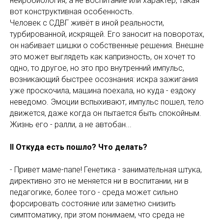
нейробиология, а не воспитание или характер, такая
вот конструктивная особенность.
Человек с СДВГ живёт в иной реальности,
турбированной, искрящей. Его заносит на поворотах,
он набивает шишки о собственные решения. Внешне
это может выглядеть как капризность, он хочет то
одно, то другое, но это про внутренний импульс,
возникающий быстрее осознания: искра зажигания
уже проскочила, машина поехала, но куда - ездоку
неведомо. Эмоции вспыхивают, импульс пошел, тело
движется, даже когда он пытается быть спокойным.
Жизнь его - ралли, а не автобан...
II Откуда есть пошло? Что делать?
- Привет маме-папе! Генетика - занимательная штука,
директивно это не меняется ни в воспитании, ни в
педагогике, более того - среда может сильно
форсировать состояние или заметно снизить
симптоматику, при этом понимаем, что среда не