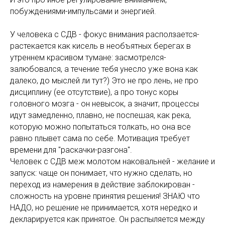
побуждениями-импульсами и энергией.
У человека с СДВ - фокус внимания расползается-
растекается как кисель в необъятных берегах в
утреннем красивом тумане: засмотрелся-
залюбовался, а течение тебя унесло уже вона как
далеко, до мыслей ли тут?) Это не про лень, не про
дисциплину (ее отсутствие), а про тонус коры
головного мозга - он невысок, а значит, процессы
идут замедленно, плавно, не поспешая, как река,
которую можно попытаться толкать, но она все
равно плывет сама по себе. Мотивация требует
времени для "раскачки-разгона".
Человек с СДВ меж молотом наковальней - желание и
запуск: чаще он понимает, что нужно сделать, но
переход из намерения в действие заблокирован -
сложность на уровне принятия решения! ЗНАЮ что
НАДО, но решение не принимается, хотя нередко и
декларируется как принятое. Он распыляется между