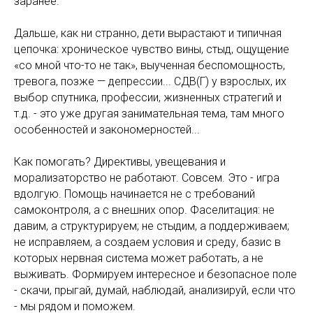
заранее.
Дальше, как ни странно, дети вырастают и типичная
цепочка: хроническое чувство вины, стыд, ощущение
«со мной что-то не так», выученная беспомощность,
тревога, позже — депрессии... СДВ(Г) у взрослых, их
выбор спутника, профессии, жизненных стратегий и
т.д. - это уже другая занимательная тема, там много
особенностей и закономерностей...
Как помогать? Директивы, увещевания и
морализаторство не работают. Совсем. Это - игра
вдолгую. Помощь начинается не с требований
самоконтроля, а с внешних опор. Фаселитация: не
давим, а структурируем; не стыдим, а поддерживаем;
не исправляем, а создаем условия и среду, базис в
которых нервная система может работать, а не
выживать. Формируем интересное и безопасное поле
- скачи, прыгай, думай, наблюдай, анализируй, если что
- мы рядом и поможем.