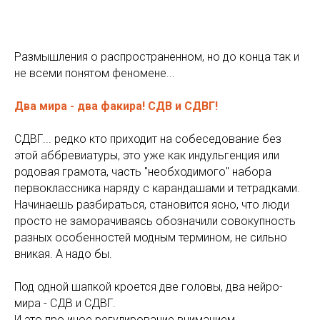
Размышления о распространенном, но до конца так и
не всеми понятом феномене...
Два мира - два факира! СДВ и СДВГ!
СДВГ... редко кто приходит на собеседование без
этой аббревиатуры, это уже как индульгенция или
родовая грамота, часть "необходимого" набора
первоклассника наряду с карандашами и тетрадками.
Начинаешь разбираться, становится ясно, что люди
просто не заморачиваясь обозначили совокупность
разных особенностей модным термином, не сильно
вникая. А надо бы.
Под одной шапкой кроется две головы, два нейро-
мира - СДВ и СДВГ.
И это про иное регулирование вниманием,