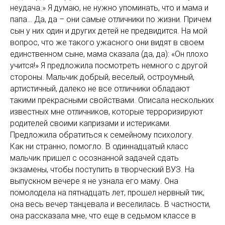
неудача.» Я думаю, не нужно упоминать, что и мама и
папа… Да, да – они самые отличники по жизни. Причем
сын у них один и других детей не предвидится. На мой
вопрос, что же такого ужасного они видят в своем
единственном сыне, мама сказала (да, да): «Он плохо
учится!» Я предложила посмотреть немного с другой
стороны. Мальчик добрый, веселый, остроумный,
артистичный, далеко не все отличники обладают
такими прекрасными свойствами. Описала нескольких
известных мне отличников, которые терроризируют
родителей своими капризами и истериками.
Предложила обратиться к семейному психологу.
Как ни странно, помогло. В одиннадцатый класс
мальчик пришел с осознанной задачей сдать
экзамены, чтобы поступить в творческий ВУЗ. На
выпускном вечере я не узнала его маму. Она
помолодела на пятнадцать лет, прошел нервный тик,
она весь вечер танцевала и веселилась. В частности,
она рассказала мне, что еще в седьмом классе в