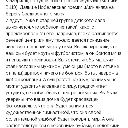
Кембридж, на худой конец какой-нибудь Мехмат или
ВШЭ). Дальше Нобелевская премия и/или вилла на
берегу Средиземного моря…
И вдруг… Уже в старшей группе детского сада
выясняется, что ребенок не такой, какого
проектировали. У него, например, плохо развивается
речевой центр или ему тяжело дается понимание
чисел и отношений между ними. Вы планировали, что
ваш сын будет крутым футболистом, а он боится мяча
и ненавидит тренировки. Вы хотели, чтобы мальчик
стал настоящим мужиком, умеющим (часто в отличие
от папы) драться, ничего не бояться, быть лидером в
любой компании. А сын растет нежным, ранимым, не
может ударить человека по лицу, предпочитает
уступить, не любит быть в центре внимания. Вы были
уверены, что ваша дочка будет красавицей,
фотомоделью, что она будет заниматься
художественной гимнастикой, что она своей
ослепительной улыбкой будет покорять мир. А она
растет толстушкой с неровными зубами, с неловкими