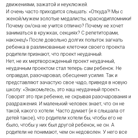
движениями, зажатой и неуклюжей.
И очень часто приходится слышать: «Откуда?! Мы с
женой/мужем золотые медалисты, краснодипломники!
Почему он/она не учится отлично? Почему не хочет
заниматься в кружках, секциях? С репетиторами,
наконец!» После довольно долгих попыток загнать
ребенка в разлинованные клеточки своего проекта
родители признают, что проект неудачный.
Нет, не их мертворожденный проект неудачный,
неудачным проектом стал теперь сам ребенок. Не
оправдал, разочаровал, обесценил усилия. Так и
представляют зачастую свое чадо, приведя в новую
школу: «Знакомьтесь, это наш неудачный проект».
Говорят это при ребенке, не скрывая разочарования и
раздражения. И маленький человек знает, что он не
такой, какого хотели. Часто думает (и я слышала от
детей такое), что родители хотели бы, чтобы его не
было, чтобы у них был другой ребенок, не он. А
родители не понимают, чем он недоволен. У него все